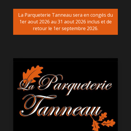
La Parqueterie Tanneau sera en congés du
1er aout 2026 au 31 aout 2026 inclus et de
retour le 1er septembre 2026.